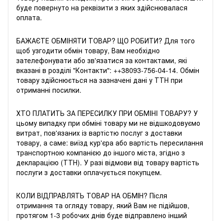
буде повернуто на реквізити з яких здійснювалася
оплата.
БАЖАЄТЕ ОБМIНЯТИ ТОВАР? ЩО РОБИТИ? Для того
щоб узгодити обмін товару, Вам необхідно
зателефонувати або зв'язатися за контактами, які
вказані в розділі "Контакти": +
+38093-756-04-14
. Обмін
товару здійснюється на зазначені дані у ТТН при
отриманні посилки.
ХТО ПЛАТИТЬ ЗА ПЕРЕСИЛКУ ПРИ ОБМIНI ТОВАРУ? У
цьому випадку при обміні товару ми не відшкодовуємо
витрат, пов'язаних із вартістю послуг з доставки
товару, а саме: виїзд кур'єра або вартість пересилання
транспортною компанією до іншого міста, згідно з
декларацією (ТТН). У разі відмови від товару вартість
послуги з доставки оплачується покупцем.
КОЛИ ВІДПРАВЛЯТЬ ТОВАР НА ОБМІН? Після
отримання та огляду товару, який Вам не підійшов,
протягом 1-3 робочих днів буде відправлено інший