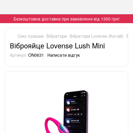
Безкоштовна доставка при замовленні від 1300 грн!
Секс-іграшки
Вібратори
Вібратори Lovense (Китай)
Віб
Віброяйце Lovense Lush Mini
Артикул:
ON0631
Написати відгук