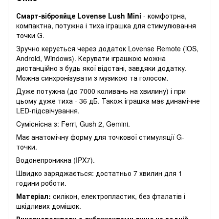
Смарт-віброяйце Lovense Lush Mini
- комфотрна,
компактна, потужна і тиха іграшка для стимулювання
точки G.
Зручно керується через додаток Lovense Remote (iOS,
Android, Windows). Керувати іграшкою можна
дистанційно з будь якої відстані, завдяки додатку.
Можна синхронізувати з музикою та голосом.
Дуже потужна (до 7000 коливань на хвилину) і при
цьому дуже тиха - 36 дБ. Також іграшка має динамічне
LED-підсвічування.
Cуміснісна з: Ferri, Gush 2, Gemini.
Має анатомічну форму для точкової стимуляції G-
точки.
Водонепроникна (IPX7).
Швидко заряджається: достатньо 7 хвилин для 1
години роботи.
Матеріал:
силікон, електропластик, без фталатів і
шкідливих домішок.
Використовувати з лубрикантами лише на водній