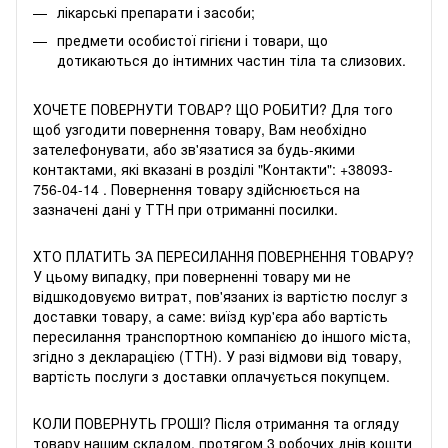
лікарські препарати і засоби;
предмети особистої гігієни і товари, що
дотикаються до інтимних частин тіла та слизових.
ХОЧЕТЕ ПОВЕРНУТИ ТОВАР? ЩО РОБИТИ? Для того
щоб узгодити повернення товару, Вам необхідно
зателефонувати, або зв'язатися за будь-якими
контактами, які вказані в розділі "Контакти":
+38093-
756-04-14
. Повернення товару здійснюється на
зазначені дані у ТТН при отриманні посилки.
ХТО ПЛАТИТЬ ЗА ПЕРЕСИЛАННЯ ПОВЕРНЕННЯ ТОВАРУ?
У цьому випадку, при поверненні товару ми не
відшкодовуємо витрат, пов'язаних із вартістю послуг з
доставки товару, а саме: виїзд кур'єра або вартість
пересилання транспортною компанією до іншого міста,
згідно з декларацією (ТТН). У разі відмови від товару,
вартість послуги з доставки оплачується покупцем.
КОЛИ ПОВЕРНУТЬ ГРОШІ? Після отримання та огляду
товару нашим складом, протягом 3 робочих днів кошти