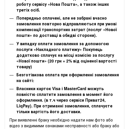
роботу сервісу «Нова Пошта», а також інших
третіх осіб.
Попередньо оплачені, але не забрані вчасно
замовлення повторно відправляються при умові
компенсації транспортних затрат (послуг «Нової
пошти» по доставці в обидві сторони).
У випадку оплати замовлення за допомогою
послуги «Накладного платежу» Покупець
додатково сплачує на місці комісію за послугу
«Нової пошти» (20 грн + 2% від оціненої вартості
товару)
Безготівкова оплата при оформленні замовлення
на сайті:
Власники карток Visa і MasterCard можуть
повністю сплатити замовлення в момент його
оформлення. (в т.ч через сервіси Приват24,
LiqPay). При отриманні замовлення, сплачуєте
тільки вартість його доставки.
‌‌При виявленні браку необхідно надати нам фото або
відео з видимими ознаками несправності або браку або