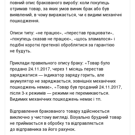
повний опис бракованого виробу: коли покупець
отримав товар, за яких умов виник брак або був
виявлений, в чому виражається, чи є видимі механічні
пошкодження.
Описи типу: «не працює», «перестав працювати»,
«покупець сказав не працює», «щось зламалося» і
подібні короткі претензії оброблятися за гарантією
не будуть.
Приклади правильного опису браку: «Товар було
продано 24.11.2017, через 1 місяць перестав
заряджатися — індикатор заряду горить, але
акумулятор не заряджається, зовнішніх механічних
пошкоджень немає», «Товар був проданий 24.11.2017,
після 3-х режимів — режими не перемикаються.
Видимих ​​механічних пошкоджень немає і тп.
Відправлення бракованого товару здійснюється
виключно у чистому вигляді. Візуально брудний товар
не приймається в обробку та відправляється
до відправника за його рахунок.