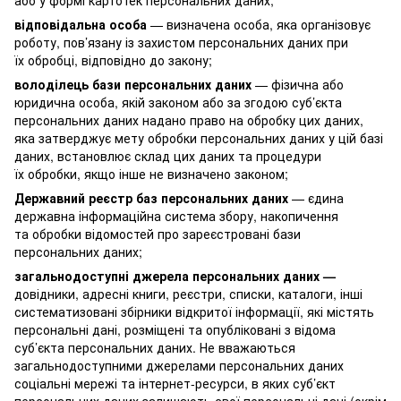
відповідальна особа
— визначена особа, яка організовує
роботу, пов’язану із захистом персональних даних при
їх обробці, відповідно до закону;
володілець бази персональних даних
— фізична або
юридична особа, якій законом або за згодою суб’єкта
персональних даних надано право на обробку цих даних,
яка затверджує мету обробки персональних даних у цій базі
даних, встановлює склад цих даних та процедури
їх обробки, якщо інше не визначено законом;
Державний реєстр баз персональних даних
— єдина
державна інформаційна система збору, накопичення
та обробки відомостей про зареєстровані бази
персональних даних;
загальнодоступні джерела персональних даних —
довідники, адресні книги, реєстри, списки, каталоги, інші
систематизовані збірники відкритої інформації, які містять
персональні дані, розміщені та опубліковані з відома
суб’єкта персональних даних. Не вважаються
загальнодоступними джерелами персональних даних
соціальні мережі та інтернет-ресурси, в яких суб’єкт
персональних даних залишають свої персональні дані (окрім