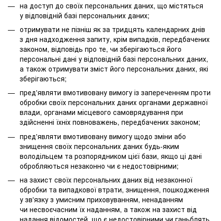
на доступ до своїх персональних даних, що містяться
у відповідній базі персональних даних;
отримувати не пізніш як за тридцять календарних днів
з дня надходження запиту, крім випадків, передбачених
законом, відповідь про те, чи зберігаються його
персональні дані у відповідній базі персональних даних,
а також отримувати зміст його персональних даних, які
зберігаються;
пред'являти вмотивовану вимогу із запереченням проти
обробки своїх персональних даних органами державної
влади, органами місцевого самоврядування при
здійсненні їхніх повноважень, передбачених законом;
пред'являти вмотивовану вимогу щодо зміни або
знищення своїх персональних даних будь-яким
володільцем та розпорядником цієї бази, якщо ці дані
обробляються незаконно чи є недостовірними;
на захист своїх персональних даних від незаконної
обробки та випадкової втрати, знищення, пошкодження
у зв'язку з умисним приховуванням, ненаданням
чи несвоєчасним їх наданням, а також на захист від
надання відомостей, що є недостовірними чи ганьблять