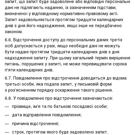
запит, що запит буде задоволене або відповідні персональні
дані не підлягають наданню, із зазначенням підстави,
визначеної у відповідному нормативно-правовому акті.
Запит задовольняється протягом тридцяти календарних
днів з дня його надходження, якщо інше не передбачено
законом.
6.6. Відстрочення доступу до персональних даних третіх
осіб допускається у разі, якщо необхідні дані не можуть
бути надані протягом тридцяти календарних днів з дня
надходження запиту. При цьому загальний термін вирішення
питань, порушених у запиті, не може перевищувати сорока
п'яти календарних днів.
6.7. Повідомлення про відстрочення доводиться до відома
третьої особи, яка подала запит, у письмовій формі
з роз'ясненням порядку оскарження такого рішення.
6.8. У повідомленні про відстрочення зазначаються:
прізвище, ім'я та по батькові посадової особи;
дата відправлення повідомлення;
причина відстрочення;
строк, протягом якого буде задоволено запит.