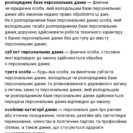
розпорядник бази персональних даних —
фізична
чи юридична особа, якій володільцем бази персональних
даних або законом надано право обробляти ці дані.
Не є розпорядником бази персональних даних особа, якій
володільцем та/або розпорядником бази персональних
даних доручено здійснювати роботи технічного характеру
з базою персональних даних без доступу до змісту
персональних даних;
суб’єкт персональних даних —
фізична особа, стосовно
якої відповідно до закону здійснюється обробка
її персональних даних;
третя особа —
будь-яка особа, за винятком суб’єкта
персональних даних, володільця чи розпорядника бази
персональних даних та уповноваженого державного органу
з питань захисту персональних даних, якій володільцем
чи розпорядником бази персональних даних здійснюється
передача персональних даних відповідно до закону;
особливі категорії даних —
персональні дані про расове
або етнічне походження, політичні, релігійні або світоглядні
переконання, членство в політичних партіях та професійних
спілках, а також даних, що стосуються здоров’я
чи статевого життя.