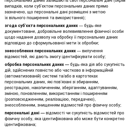
випадків, коли суб’єктом персональних даних прямо
зазначено, що персональні дані розміщені з метою
їх вільного поширення та використання);
згода суб’єкта персональних даних
— будь-яке
документоване, добровільне волевиявлення фізичної особи
щодо надання дозволу на обробку її персональних даних
відповідно до сформульованої мети їх обробки;
знеособлення персональних даних
— вилучення
відомостей, які дають змогу ідентифікувати особу;
обробка персональних даних —
будь-яка дія або сукупність
дій, здійснених повністю або частково в інформаційній
(автоматизованій) системі та/або в картотеках
персональних даних, які пов’язані зі збиранням,
реєстрацією, накопиченням, зберіганням, адаптуванням,
зміною, поновленням, використанням і поширенням
(розповсюдженням, реалізацією, передачею),
знеособленням, знищенням відомостей про фізичну особу;
персональні дані —
відомості чи сукупність відомостей про
фізичну особу, яка ідентифікована або може бути конкретно
ідентифікована;