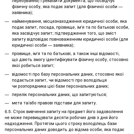
перебування) і реквізити документа, що посвідчує
фізичну особу, яка подає запит (для фізичної особи —
заявника);
найменування, місцезнаходження юридичної особи, яка
подає запит, посада, прізвище, ім'я та по батькові особи,
яка засвідчує запит; підтвердження того, що зміст
запиту відповідає повноваженням юридичної особи (для
юридичної особи — заявника);
прізвище, ім'я та по батькові, а також інші відомості,
що дають змогу ідентифікувати фізичну особу, стосовно
якої робиться запит;
відомості про базу персональних даних, стосовно якої
подається запит, чи відомості про володільця
чи розпорядника цієї бази персональних даних;
перелік персональних даних, що запитуються;
мета та/або правові підстави для запиту.
6.5. Строк вивчення запиту на предмет його задоволення
не може перевищувати десяти робочих днів з дня його
надходження. Протягом цього строку володілець бази
персональних даних доводить до відома особи, яка подає