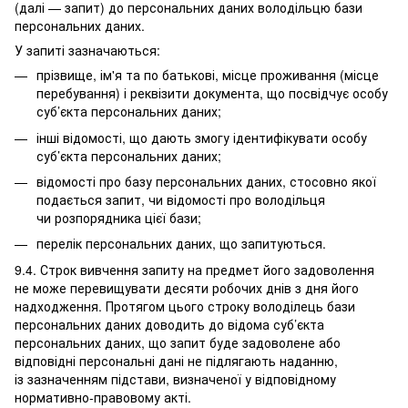
(далі — запит) до персональних даних володільцю бази
персональних даних.
У запиті зазначаються:
прізвище, ім'я та по батькові, місце проживання (місце
перебування) і реквізити документа, що посвідчує особу
суб’єкта персональних даних;
інші відомості, що дають змогу ідентифікувати особу
суб’єкта персональних даних;
відомості про базу персональних даних, стосовно якої
подається запит, чи відомості про володільця
чи розпорядника цієї бази;
перелік персональних даних, що запитуються.
9.4. Строк вивчення запиту на предмет його задоволення
не може перевищувати десяти робочих днів з дня його
надходження. Протягом цього строку володілець бази
персональних даних доводить до відома суб’єкта
персональних даних, що запит буде задоволене або
відповідні персональні дані не підлягають наданню,
із зазначенням підстави, визначеної у відповідному
нормативно-правовому акті.