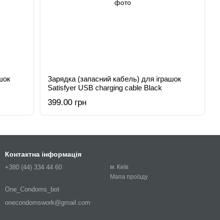
шок
Зарядка (запасний кабель) для іграшок
Satisfyer USB charging cable Black
399.00 грн
Контактна інформація
+380 (44) 334 44 60
м. Київ
Мапа проїзду
One_Condoms_bot
onecondomswork@gmail.com