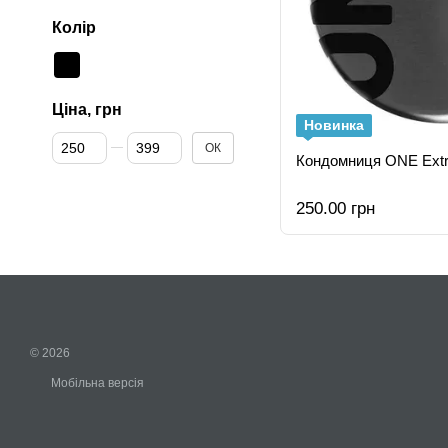
Колір
Ціна, грн
Новинка
Від Ціна, грн
До Ціна, грн
ОК
Кондомниця ONE Extra
250.00 грн
© 2026
Мобільна версія