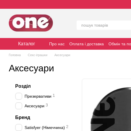
Перейти до основного контенту
Каталог
Про нас
Оплата і доставка
Обмін та п
Головна
Секс-іграшки
Аксесуари
Аксесуари
Розділ
1
Презервативи
3
Аксесуари
Бренд
2
Satisfyer (Німеччина)