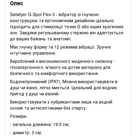
Опис
Satisfyer G-Spot Flex 3 - вібратор із гнучкою
конструкцією та ергономічним дизайном ідеально
підходить для стимуляції точки G або інших ерогенних
зон. Завдяки регульованому стержню він адаптується
до ваших бажань та анатомії.
Має гнучку форму та 12 режимів вібрації. Зручне
інтуїтивне управління.
Вироблений з високоякісного медичного силікону -
гіпоалергенного, м’якого на дотик матеріалу для
безпечного та комфортного використання.
Водонепроникний (IPX7). Можна використовувати в
душі чи ванні, легко миється. Ідеальний для водних
пригод у душі чи ванній.
Використовувати з лубрикантами лише на водній
основі та антисептиками без спирту.
Розміри:
- загальна довжина: 19,5 см;
- діаметр: 3 см;