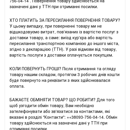
756-04-14
. Повернення товару здійснюється на
зазначені дані у ТТН при отриманні посилки.
ХТО ПЛАТИТЬ ЗА ПЕРЕСИЛАННЯ ПОВЕРНЕННЯ ТОВАРУ?
У цьому випадку, при поверненні товару ми не
відшкодовуємо витрат, пов'язаних із вартістю послуг з
доставки товару, а саме: виїзд кур'єра або вартість
пересилання транспортною компанією до іншого міста,
згідно з декларацією (ТТН). У разі відмови від товару,
вартість послуги з доставки оплачується покупцем.
КОЛИ ПОВЕРНУТЬ ГРОШІ? Після отримання та огляду
товару нашим складом, протягом 3 робочих днів кошти
буде повернуто на реквізити з яких здійснювалася
оплата.
БАЖАЄТЕ ОБМIНЯТИ ТОВАР? ЩО РОБИТИ? Для того
щоб узгодити обмін товару, Вам необхідно
зателефонувати або зв'язатися за контактами, які
вказані в розділі "Контакти": +
+38093-756-04-14
. Обмін
товару здійснюється на зазначені дані у ТТН при
отриманні посилки.