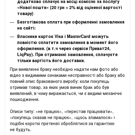
додатково сплачує на місці комісію за послугу
«Нової пошти» (20 грн + 2% від оціненої вартості
товару)
Безготівкова оплата при оформленні замовлення
на сайті:
Власники карток Visa і MasterCard можуть
повністю сплатити замовлення в момент його
оформлення. (в т.ч через сервіси Приват24,
LiqPay). При отриманні замовлення, сплачуєте
тільки вартість його доставки.
‌‌При виявленні браку необхідно надати нам фото або
відео з видимими ознаками несправності або браку або
повний опис бракованого виробу: коли покупець
отримав товар, за яких умов виник брак або був
виявлений, в чому виражається, чи є видимі механічні
пошкодження.
Описи типу: «не працює», «перестав працювати»,
«покупець сказав не працює», «щось зламалося» і
подібні короткі претензії оброблятися за гарантією
не будуть.