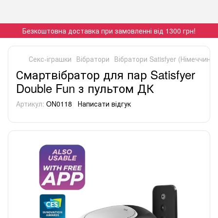
Безкоштовна доставка при замовленні від 1300 грн!
Секс-іграшки
Вібратори
Вібратори Satisfyer (Німеччина)
Смартвібратор для пар Satisfyer
Double Fun з пультом ДК
Артикул:
ON0118
Написати відгук