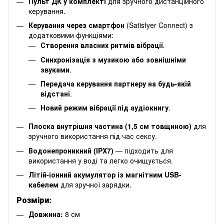
Пульт ДК у комплекті
для зручного дистанційного
керування.
Керування через смартфон
(Satisfyer Connect) з
додатковими функціями:
Створення власних ритмів вібрації
.
Синхронізація з музикою або зовнішніми
звуками
.
Передача керування партнеру на будь-якій
відстані
.
Новий режим вібрації під аудіокнигу
.
Плоска внутрішня частина (1,5 см товщиною)
для
зручного використання під час сексу.
Водонепроникний (IPX7)
— підходить для
використання у воді та легко очищується.
Літій-іонний акумулятор із магнітним USB-
кабелем
для зручної зарядки.
Розміри:
Довжина:
8 см