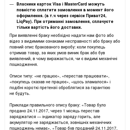
Власники карток Visa і MasterCard можуть
повністю сплатити замовлення в момент його
оформлення. (в т.ч через сервіси Приват24,
LiqPay). При отриманні замовлення, сплачуєте
тільки вартість його доставки.
‌‌При виявленні браку необхідно надати нам фото або
відео з видимими ознаками несправності або браку або
повний опис бракованого виробу: коли покупець
отримав товар, за яких умов виник брак або був
виявлений, в чому виражається, чи є видимі механічні
пошкодження.
Описи типу: «не працює», «перестав працювати»,
«покупець сказав не працює», «щось зламалося» і
подібні короткі претензії оброблятися за гарантією
не будуть.
Приклади правильного опису браку: «Товар було
продано 24.11.2017, через 1 місяць перестав
заряджатися — індикатор заряду горить, але
акумулятор не заряджається, зовнішніх механічних
пошкоджень немає», «Товар був проданий 24.11.2017,