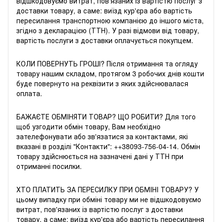
відшкодовуємо витрат, пов'язаних із вартістю послуг з
доставки товару, а саме: виїзд кур'єра або вартість
пересилання транспортною компанією до іншого міста,
згідно з декларацією (ТТН). У разі відмови від товару,
вартість послуги з доставки оплачується покупцем.
КОЛИ ПОВЕРНУТЬ ГРОШІ? Після отримання та огляду
товару нашим складом, протягом 3 робочих днів кошти
буде повернуто на реквізити з яких здійснювалася
оплата.
БАЖАЄТЕ ОБМIНЯТИ ТОВАР? ЩО РОБИТИ? Для того
щоб узгодити обмін товару, Вам необхідно
зателефонувати або зв'язатися за контактами, які
вказані в розділі "Контакти": +
+38093-756-04-14
. Обмін
товару здійснюється на зазначені дані у ТТН при
отриманні посилки.
ХТО ПЛАТИТЬ ЗА ПЕРЕСИЛКУ ПРИ ОБМIНI ТОВАРУ? У
цьому випадку при обміні товару ми не відшкодовуємо
витрат, пов'язаних із вартістю послуг з доставки
товару, а саме: виїзд кур'єра або вартість пересилання