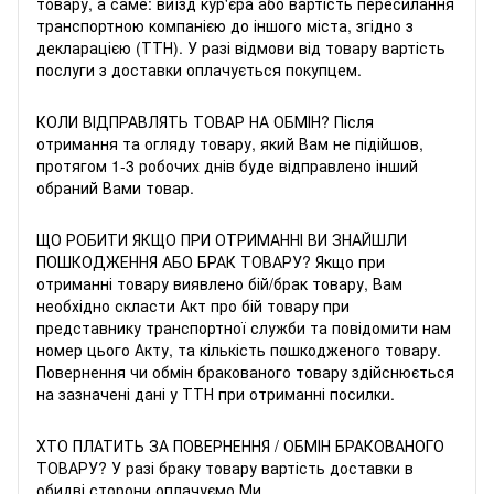
товару, а саме: виїзд кур'єра або вартість пересилання
транспортною компанією до іншого міста, згідно з
декларацією (ТТН). У разі відмови від товару вартість
послуги з доставки оплачується покупцем.
КОЛИ ВІДПРАВЛЯТЬ ТОВАР НА ОБМІН? Після
отримання та огляду товару, який Вам не підійшов,
протягом 1-3 робочих днів буде відправлено інший
обраний Вами товар.
ЩО РОБИТИ ЯКЩО ПРИ ОТРИМАННІ ВИ ЗНАЙШЛИ
ПОШКОДЖЕННЯ АБО БРАК ТОВАРУ? Якщо при
отриманні товару виявлено бій/брак товару, Вам
необхідно скласти Акт про бій товару при
представнику транспортної служби та повідомити нам
номер цього Акту, та кількість пошкодженого товару.
Повернення чи обмін бракованого товару здійснюється
на зазначені дані у ТТН при отриманні посилки.
ХТО ПЛАТИТЬ ЗА ПОВЕРНЕННЯ / ОБМІН БРАКОВАНОГО
ТОВАРУ? У разі браку товару вартість доставки в
обидві сторони оплачуємо Ми.