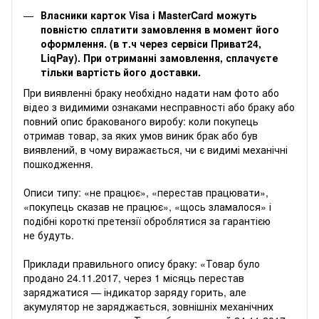
Власники карток Visa і MasterCard можуть
повністю сплатити замовлення в момент його
оформлення. (в т.ч через сервіси Приват24,
LiqPay). При отриманні замовлення, сплачуєте
тільки вартість його доставки.
‌‌При виявленні браку необхідно надати нам фото або
відео з видимими ознаками несправності або браку або
повний опис бракованого виробу: коли покупець
отримав товар, за яких умов виник брак або був
виявлений, в чому виражається, чи є видимі механічні
пошкодження.
Описи типу: «не працює», «перестав працювати»,
«покупець сказав не працює», «щось зламалося» і
подібні короткі претензії оброблятися за гарантією
не будуть.
Приклади правильного опису браку: «Товар було
продано 24.11.2017, через 1 місяць перестав
заряджатися — індикатор заряду горить, але
акумулятор не заряджається, зовнішніх механічних