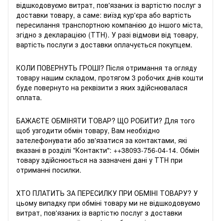
відшкодовуємо витрат, пов'язаних із вартістю послуг з
доставки товару, а саме: виїзд кур'єра або вартість
пересилання транспортною компанією до іншого міста,
згідно з декларацією (ТТН). У разі відмови від товару,
вартість послуги з доставки оплачується покупцем.
КОЛИ ПОВЕРНУТЬ ГРОШІ? Після отримання та огляду
товару нашим складом, протягом 3 робочих днів кошти
буде повернуто на реквізити з яких здійснювалася
оплата.
БАЖАЄТЕ ОБМIНЯТИ ТОВАР? ЩО РОБИТИ? Для того
щоб узгодити обмін товару, Вам необхідно
зателефонувати або зв'язатися за контактами, які
вказані в розділі "Контакти": +
+38093-756-04-14
. Обмін
товару здійснюється на зазначені дані у ТТН при
отриманні посилки.
ХТО ПЛАТИТЬ ЗА ПЕРЕСИЛКУ ПРИ ОБМIНI ТОВАРУ? У
цьому випадку при обміні товару ми не відшкодовуємо
витрат, пов'язаних із вартістю послуг з доставки