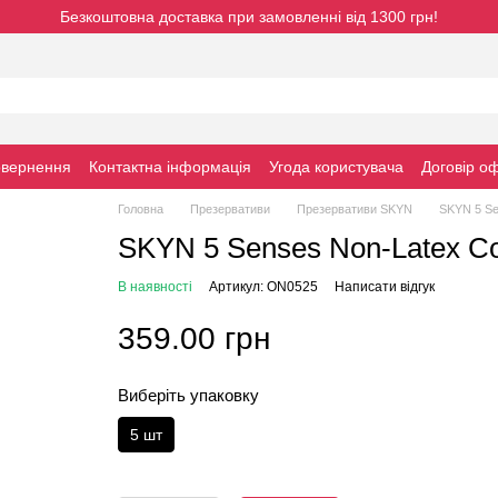
Безкоштовна доставка при замовленні від 1300 грн!
овернення
Контактна інформація
Угода користувача
Договiр о
Головна
Презервативи
Презервативи SKYN
SKYN 5 Se
SKYN 5 Senses Non-Latex C
В наявності
Артикул: ON0525
Написати відгук
359.00 грн
Виберіть упаковку
5 шт