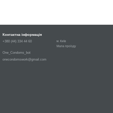
Контактна інформація
+380 (44) 334 44 60
м. Київ
Мапа проїзду
One_Condoms_bot
onecondomswork@gmail.com