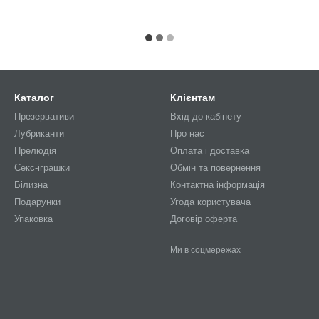
Каталог
Клієнтам
Презервативи
Вхід до кабінету
Лубриканти
Про нас
Прелюдія
Оплата і доставка
Секс-іграшки
Обмін та повернення
Білизна
Контактна інформація
Подарунки
Угода користувача
Упаковка
Договiр оферта
Ми в соцмережах