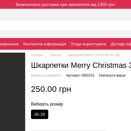
Безкоштовна доставка при замовленні від 1300 грн!
овернення
Контактна інформація
Угода користувача
Договiр о
Головна
Білизна
Шкарпетки Merry Christmas 35-39р.
Шкарпетки Merry Christmas 
Немає в наявності
Артикул: ON0241
Написати відгук
250.00 грн
Виберіть розмір
35-39