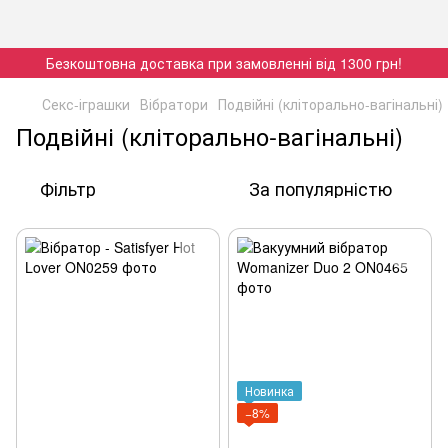
Безкоштовна доставка при замовленні від 1300 грн!
Секс-іграшки
Вібратори
Подвійні (кліторально-вагінальні)
Подвійні (кліторально-вагінальні)
Фільтр
За популярністю
Новинка
−8%