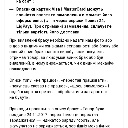
на сайті:
Власники карток Visa і MasterCard можуть
повністю сплатити замовлення в момент його
оформлення. (в т.ч через сервіси Приват24,
LiqPay). При отриманні замовлення, сплачуєте
тільки вартість його доставки.
‌‌При виявленні браку необхідно надати нам фото або
відео з видимими ознаками несправності або браку або
повний опис бракованого виробу: коли покупець
отримав товар, за яких умов виник брак або був
виявлений, в чому виражається, чи є видимі механічні
пошкодження.
Описи типу: «не працює», «перестав працювати»,
«покупець сказав не працює», «щось зламалося» і
подібні короткі претензії оброблятися за гарантією
не будуть.
Приклади правильного опису браку: «Товар було
продано 24.11.2017, через 1 місяць перестав
заряджатися — індикатор заряду горить, але
акумулятор не заряджається, зовнішніх механічних