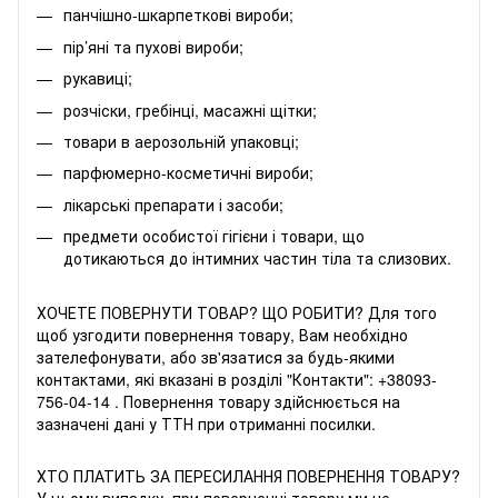
панчішно-шкарпеткові вироби;
пір’яні та пухові вироби;
рукавиці;
розчіски, гребінці, масажні щітки;
товари в аерозольній упаковці;
парфюмерно-косметичні вироби;
лікарські препарати і засоби;
предмети особистої гігієни і товари, що
дотикаються до інтимних частин тіла та слизових.
ХОЧЕТЕ ПОВЕРНУТИ ТОВАР? ЩО РОБИТИ? Для того
щоб узгодити повернення товару, Вам необхідно
зателефонувати, або зв'язатися за будь-якими
контактами, які вказані в розділі "Контакти":
+38093-
756-04-14
. Повернення товару здійснюється на
зазначені дані у ТТН при отриманні посилки.
ХТО ПЛАТИТЬ ЗА ПЕРЕСИЛАННЯ ПОВЕРНЕННЯ ТОВАРУ?
У цьому випадку, при поверненні товару ми не