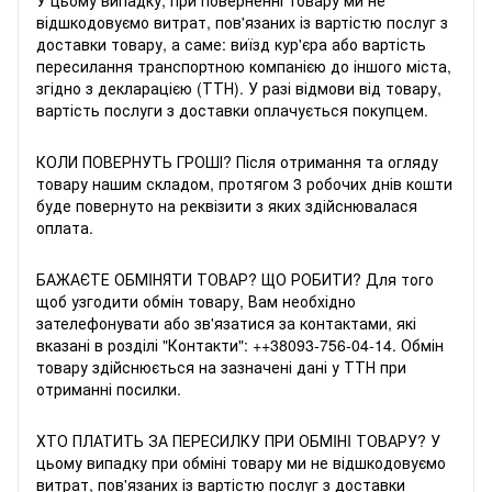
відшкодовуємо витрат, пов'язаних із вартістю послуг з
доставки товару, а саме: виїзд кур'єра або вартість
пересилання транспортною компанією до іншого міста,
згідно з декларацією (ТТН). У разі відмови від товару,
вартість послуги з доставки оплачується покупцем.
КОЛИ ПОВЕРНУТЬ ГРОШІ? Після отримання та огляду
товару нашим складом, протягом 3 робочих днів кошти
буде повернуто на реквізити з яких здійснювалася
оплата.
БАЖАЄТЕ ОБМIНЯТИ ТОВАР? ЩО РОБИТИ? Для того
щоб узгодити обмін товару, Вам необхідно
зателефонувати або зв'язатися за контактами, які
вказані в розділі "Контакти": +
+38093-756-04-14
. Обмін
товару здійснюється на зазначені дані у ТТН при
отриманні посилки.
ХТО ПЛАТИТЬ ЗА ПЕРЕСИЛКУ ПРИ ОБМIНI ТОВАРУ? У
цьому випадку при обміні товару ми не відшкодовуємо
витрат, пов'язаних із вартістю послуг з доставки