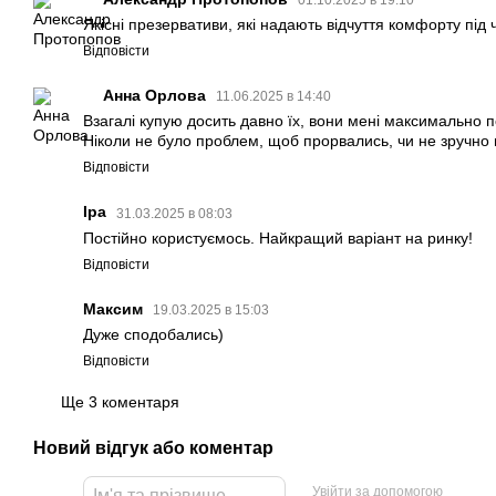
01.10.2025 в 19:10
Якісні презервативи, які надають відчуття комфорту під ч
Відповісти
Анна Орлова
11.06.2025 в 14:40
Взагалі купую досить давно їх, вони мені максимально 
Ніколи не було проблем, щоб прорвались, чи не зручно 
Відповісти
Іра
31.03.2025 в 08:03
Постійно користуємось. Найкращий варіант на ринку!
Відповісти
Максим
19.03.2025 в 15:03
Дуже сподобались)
Відповісти
Ще 3 коментаря
Новий відгук або коментар
Увійти за допомогою