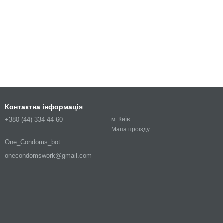
Контактна інформація
+380 (44) 334 44 60
м. Київ
Мапа проїзду
One_Condoms_bot
onecondomswork@gmail.com