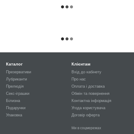
Каталог
Клієнтам
Презервативи
Вхід до кабінету
Лубриканти
Про нас
Прелюдія
Оплата і доставка
Секс-іграшки
Обмін та повернення
Білизна
Контактна інформація
Подарунки
Угода користувача
Упаковка
Договiр оферта
Ми в соцмережах