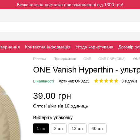
Безкоштовна доставка при замовленні від 1300 грн!
овернення
Контактна інформація
Угода користувача
Договiр о
Головна
Презервативи
ONE
ONE ONE (США)
ONE 
ONE Vanish Hyperthin - ультр
В наявності
Артикул: ON0225
8 відгуків
39.00 грн
Оптові ціни від 10 одиниць
Виберіть упаковку
1 шт
3 шт
12 шт
40 шт