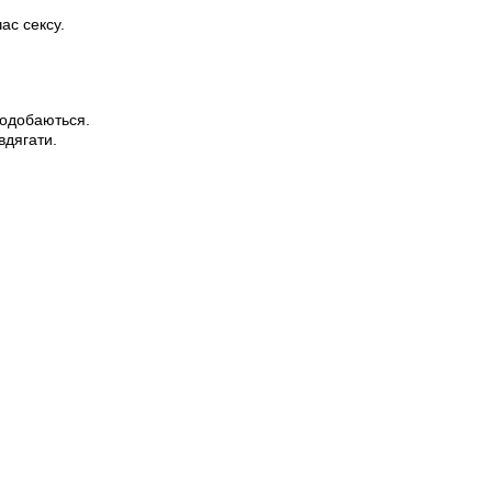
ас сексу.
подобаються.
вдягати.