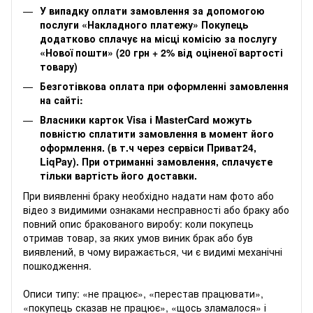
У випадку оплати замовлення за допомогою
послуги «Накладного платежу» Покупець
додатково сплачує на місці комісію за послугу
«Нової пошти» (20 грн + 2% від оціненої вартості
товару)
Безготівкова оплата при оформленні замовлення
на сайті:
Власники карток Visa і MasterCard можуть
повністю сплатити замовлення в момент його
оформлення. (в т.ч через сервіси Приват24,
LiqPay). При отриманні замовлення, сплачуєте
тільки вартість його доставки.
‌‌При виявленні браку необхідно надати нам фото або
відео з видимими ознаками несправності або браку або
повний опис бракованого виробу: коли покупець
отримав товар, за яких умов виник брак або був
виявлений, в чому виражається, чи є видимі механічні
пошкодження.
Описи типу: «не працює», «перестав працювати»,
«покупець сказав не працює», «щось зламалося» і