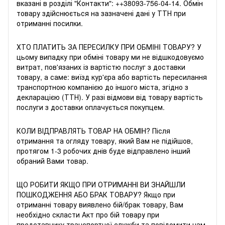
вказані в розділі "Контакти": +
+38093-756-04-14
. Обмін
товару здійснюється на зазначені дані у ТТН при
отриманні посилки.
ХТО ПЛАТИТЬ ЗА ПЕРЕСИЛКУ ПРИ ОБМIНI ТОВАРУ? У
цьому випадку при обміні товару ми не відшкодовуємо
витрат, пов'язаних із вартістю послуг з доставки
товару, а саме: виїзд кур'єра або вартість пересилання
транспортною компанією до іншого міста, згідно з
декларацією (ТТН). У разі відмови від товару вартість
послуги з доставки оплачується покупцем.
КОЛИ ВІДПРАВЛЯТЬ ТОВАР НА ОБМІН? Після
отримання та огляду товару, який Вам не підійшов,
протягом 1-3 робочих днів буде відправлено інший
обраний Вами товар.
ЩО РОБИТИ ЯКЩО ПРИ ОТРИМАННІ ВИ ЗНАЙШЛИ
ПОШКОДЖЕННЯ АБО БРАК ТОВАРУ? Якщо при
отриманні товару виявлено бій/брак товару, Вам
необхідно скласти Акт про бій товару при
представнику транспортної служби та повідомити нам