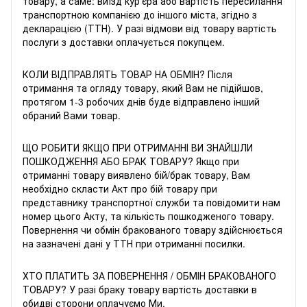
товару, а саме: виїзд кур'єра або вартість пересилання
транспортною компанією до іншого міста, згідно з
декларацією (ТТН). У разі відмови від товару вартість
послуги з доставки оплачується покупцем.
КОЛИ ВІДПРАВЛЯТЬ ТОВАР НА ОБМІН? Після
отримання та огляду товару, який Вам не підійшов,
протягом 1-3 робочих днів буде відправлено інший
обраний Вами товар.
ЩО РОБИТИ ЯКЩО ПРИ ОТРИМАННІ ВИ ЗНАЙШЛИ
ПОШКОДЖЕННЯ АБО БРАК ТОВАРУ? Якщо при
отриманні товару виявлено бій/брак товару, Вам
необхідно скласти Акт про бій товару при
представнику транспортної служби та повідомити нам
номер цього Акту, та кількість пошкодженого товару.
Повернення чи обмін бракованого товару здійснюється
на зазначені дані у ТТН при отриманні посилки.
ХТО ПЛАТИТЬ ЗА ПОВЕРНЕННЯ / ОБМІН БРАКОВАНОГО
ТОВАРУ? У разі браку товару вартість доставки в
обидві сторони оплачуємо Ми.