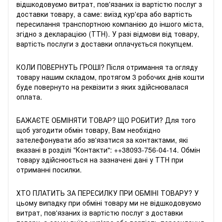
відшкодовуємо витрат, пов'язаних із вартістю послуг з
доставки товару, а саме: виїзд кур'єра або вартість
пересилання транспортною компанією до іншого міста,
згідно з декларацією (ТТН). У разі відмови від товару,
вартість послуги з доставки оплачується покупцем.
КОЛИ ПОВЕРНУТЬ ГРОШІ? Після отримання та огляду
товару нашим складом, протягом 3 робочих днів кошти
буде повернуто на реквізити з яких здійснювалася
оплата.
БАЖАЄТЕ ОБМIНЯТИ ТОВАР? ЩО РОБИТИ? Для того
щоб узгодити обмін товару, Вам необхідно
зателефонувати або зв'язатися за контактами, які
вказані в розділі "Контакти": +
+38093-756-04-14
. Обмін
товару здійснюється на зазначені дані у ТТН при
отриманні посилки.
ХТО ПЛАТИТЬ ЗА ПЕРЕСИЛКУ ПРИ ОБМIНI ТОВАРУ? У
цьому випадку при обміні товару ми не відшкодовуємо
витрат, пов'язаних із вартістю послуг з доставки