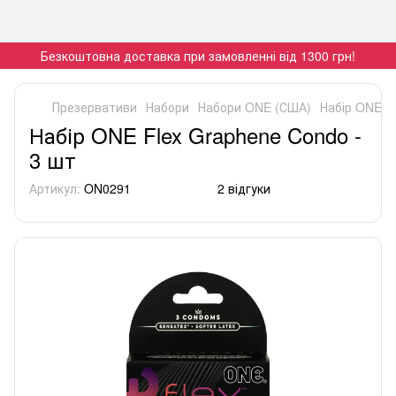
Безкоштовна доставка при замовленні від 1300 грн!
Презервативи
Набори
Набори ONE (США)
Набір ONE F
Набір ONE Flex Graphene Condo -
3 шт
Артикул:
ON0291
2 відгуки