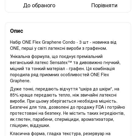
До обраного
Порівняти
Опис
Набір ONE Flex Graphene Condo - 3 шт - новинка від
ONE, перші у світі латексні вироби з графеном.
Унікальна формула, що поєднує преміальний
веганський латекс Sensatex™ та дивовижно гнучкий,
міцний та тонкий матеріал - графен. Ця комбінація
породила ряд приємних особливостей ONE Flex
Graphene.
Дуже тонкі, передають відчуття "шкіра до шкіри", на
85% краще передають тепло, ніж звичайні латексні
вироби. При цьому зберігається необхідна міцність.
Безпечні для тіла, дозволені до продажу FDA і потрійно
протестовані на безпеку. Не містить таких інгредієнтів,
як глютен, парабени, сперміциди, ароматизатори,
гліцерин, віддушки.
Класична форма, гладка текстура, резервуар на