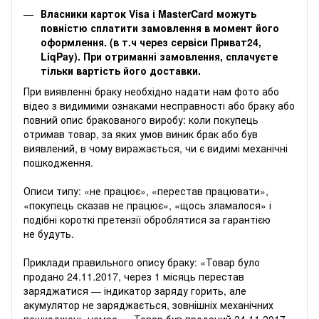
Власники карток Visa і MasterCard можуть
повністю сплатити замовлення в момент його
оформлення. (в т.ч через сервіси Приват24,
LiqPay). При отриманні замовлення, сплачуєте
тільки вартість його доставки.
‌‌При виявленні браку необхідно надати нам фото або
відео з видимими ознаками несправності або браку або
повний опис бракованого виробу: коли покупець
отримав товар, за яких умов виник брак або був
виявлений, в чому виражається, чи є видимі механічні
пошкодження.
Описи типу: «не працює», «перестав працювати»,
«покупець сказав не працює», «щось зламалося» і
подібні короткі претензії оброблятися за гарантією
не будуть.
Приклади правильного опису браку: «Товар було
продано 24.11.2017, через 1 місяць перестав
заряджатися — індикатор заряду горить, але
акумулятор не заряджається, зовнішніх механічних
пошкоджень немає», «Товар був проданий 24.11.2017,