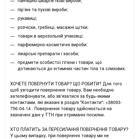
панчішно-шкарпеткові вироби;
пір’яні та пухові вироби;
рукавиці;
розчіски, гребінці, масажні щітки;
товари в аерозольній упаковці;
парфюмерно-косметичні вироби;
лікарські препарати і засоби;
предмети особистої гігієни і товари, що
дотикаються до інтимних частин тіла та слизових.
ХОЧЕТЕ ПОВЕРНУТИ ТОВАР? ЩО РОБИТИ? Для того
щоб узгодити повернення товару, Вам необхідно
зателефонувати, або зв'язатися за будь-якими
контактами, які вказані в розділі "Контакти":
+38093-
756-04-14
. Повернення товару здійснюється на
зазначені дані у ТТН при отриманні посилки.
ХТО ПЛАТИТЬ ЗА ПЕРЕСИЛАННЯ ПОВЕРНЕННЯ ТОВАРУ?
У цьому випадку, при поверненні товару ми не