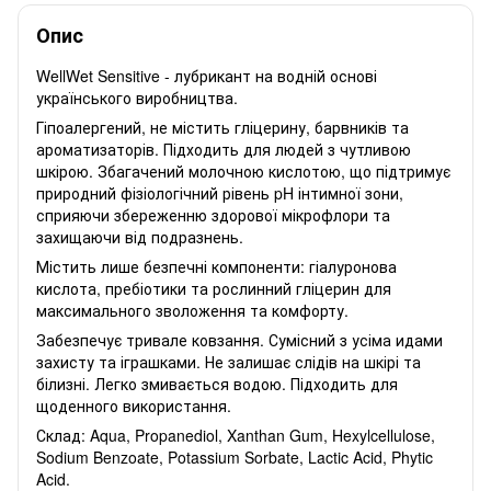
Опис
WellWet Sensitive - лубрикант на водній основі
українського виробництва.
Гіпоалергений, не містить гліцерину, барвників та
ароматизаторів. Підходить для людей з чутливою
шкірою. Збагачений молочною кислотою, що підтримує
природний фізіологічний рівень pH інтимної зони,
сприяючи збереженню здорової мікрофлори та
захищаючи від подразнень.
Містить лише безпечні компоненти: гіалуронова
кислота, пребіотики та рослинний гліцерин для
максимального зволоження та комфорту.
Забезпечує тривале ковзання. Сумісний з усіма идами
захисту та іграшками. Не залишає слідів на шкірі та
білизні. Легко змивається водою. Підходить для
щоденного використання.
Склад: Aqua, Propanediol, Xanthan Gum, Hexylcellulose,
Sodium Benzoate, Potassium Sorbate, Lactic Acid, Phytic
Acid.