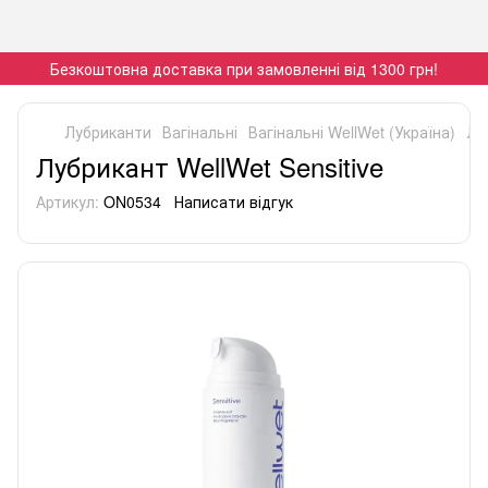
Безкоштовна доставка при замовленні від 1300 грн!
Лубриканти
Вагінальні
Вагінальні WellWet (Україна)
Лу
Лубрикант WellWet Sensitive
Артикул:
ON0534
Написати відгук