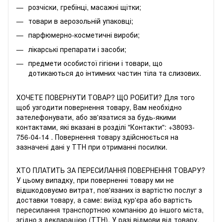
розчіски, гребінці, масажні щітки;
товари в аерозольній упаковці;
парфюмерно-косметичні вироби;
лікарські препарати і засоби;
предмети особистої гігієни і товари, що
дотикаються до інтимних частин тіла та слизових.
ХОЧЕТЕ ПОВЕРНУТИ ТОВАР? ЩО РОБИТИ? Для того
щоб узгодити повернення товару, Вам необхідно
зателефонувати, або зв'язатися за будь-якими
контактами, які вказані в розділі "Контакти":
+38093-
756-04-14
. Повернення товару здійснюється на
зазначені дані у ТТН при отриманні посилки.
ХТО ПЛАТИТЬ ЗА ПЕРЕСИЛАННЯ ПОВЕРНЕННЯ ТОВАРУ?
У цьому випадку, при поверненні товару ми не
відшкодовуємо витрат, пов'язаних із вартістю послуг з
доставки товару, а саме: виїзд кур'єра або вартість
пересилання транспортною компанією до іншого міста,
згідно з декларацією (ТТН). У разі відмови від товару,