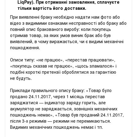
LiqPay). При отриманні замовлення, сплачуєте
тільки вартість його доставки.
‌‌При виявленні браку необхідно надати нам фото або
відео з видимими ознаками несправності або браку або
повний опис бракованого виробу: коли покупець
отримав товар, за яких умов виник брак або був
виявлений, в чому виражається, чи є видимі механічні
пошкодження.
Описи типу: «не працює», «перестав працювати»,
«покупець сказав не працює», «щось зламалося» і
подібні короткі претензії оброблятися за гарантією
не будуть.
Приклади правильного опису браку: «Товар було
продано 24.11.2017, через 1 місяць перестав
заряджатися — індикатор заряду горить, але
акумулятор не заряджається, зовнішніх механічних
пошкоджень немає», «Товар був проданий 24.11.2017,
після 3-х режимів — режими не перемикаються.
Видимих ​​механічних пошкоджень немає і тп.