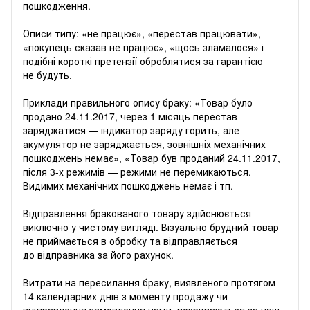
пошкодження.
Описи типу: «не працює», «перестав працювати»,
«покупець сказав не працює», «щось зламалося» і
подібні короткі претензії оброблятися за гарантією
не будуть.
Приклади правильного опису браку: «Товар було
продано 24.11.2017, через 1 місяць перестав
заряджатися — індикатор заряду горить, але
акумулятор не заряджається, зовнішніх механічних
пошкоджень немає», «Товар був проданий 24.11.2017,
після 3-х режимів — режими не перемикаються.
Видимих ​​механічних пошкоджень немає і тп.
Відправлення бракованого товару здійснюється
виключно у чистому вигляді. Візуально брудний товар
не приймається в обробку та відправляється
до відправника за його рахунок.
Витрати на пересилання браку, виявленого протягом
14 календарних днів з моменту продажу чи