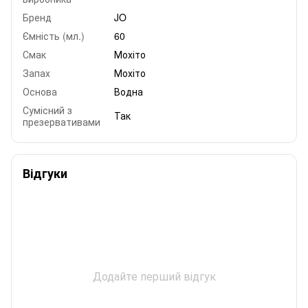
Бренд
JO
Ємність (мл.)
60
Смак
Мохіто
Запах
Мохіто
Основа
Водна
Сумісний з
Так
презервативами
Відгуки
Додайте перший відгук