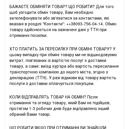
БАЖАЄТЕ ОБМIНЯТИ ТОВАР? ЩО РОБИТИ? Для того
щоб узгодити обмін товару, Вам необхідно
зателефонувати або зв'язатися за контактами, які
вказані в розділі "Контакти": +
+38093-756-04-14
. Обмін
товару здійснюється на зазначені дані у ТТН при
отриманні посилки.
ХТО ПЛАТИТЬ ЗА ПЕРЕСИЛКУ ПРИ ОБМIНI ТОВАРУ? У
цьому випадку при обміні товару ми не відшкодовуємо
витрат, пов'язаних із вартістю послуг з доставки
товару, а саме: виїзд кур'єра або вартість пересилання
транспортною компанією до іншого міста, згідно з
декларацією (ТТН). У разі відмови від товару вартість
послуги з доставки оплачується покупцем.
КОЛИ ВІДПРАВЛЯТЬ ТОВАР НА ОБМІН? Після
отримання та огляду товару, який Вам не підійшов,
протягом 1-3 робочих днів буде відправлено інший
обраний Вами товар.
ЩО РОБИТИ ЯКЩО ПРИ ОТРИМАННІ ВИ ЗНАЙШЛИ