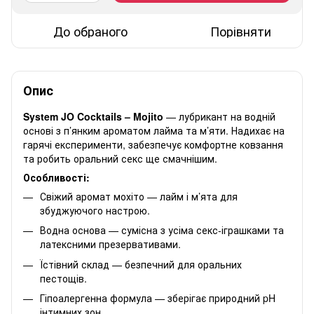
До обраного
Порівняти
Опис
System JO Cocktails – Mojito
— лубрикант на водній
основі з п’янким ароматом лайма та м’яти. Надихає на
гарячі експерименти, забезпечує комфортне ковзання
та робить оральний секс ще смачнішим.
Особливості:
Свіжий аромат мохіто — лайм і м’ята для
збуджуючого настрою.
Водна основа — сумісна з усіма секс-іграшками та
латексними презервативами.
Їстівний склад — безпечний для оральних
пестощів.
Гіпоалергенна формула — зберігає природний pH
інтимних зон.