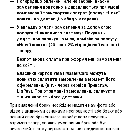
Попередньо оплачені, але не забрані вчасно
замовлення повторно відправляються при умові
компенсації транспортних затрат (послуг «Нової
пошти» по доставці в обидві сторони).
У випадку оплати замовлення за допомогою
послуги «Накладного платежу» Покупець
додатково сплачує на місці комісію за послугу
«Нової пошти» (20 грн + 2% від оціненої вартості
товару)
Безготівкова оплата при оформленні замовлення
на сайті:
Власники карток Visa і MasterCard можуть
повністю сплатити замовлення в момент його
оформлення. (в т.ч через сервіси Приват24,
LiqPay). При отриманні замовлення, сплачуєте
тільки вартість його доставки.
‌‌При виявленні браку необхідно надати нам фото або
відео з видимими ознаками несправності або браку або
повний опис бракованого виробу: коли покупець
отримав товар, за яких умов виник брак або був
виявлений, в чому виражається, чи є видимі механічні