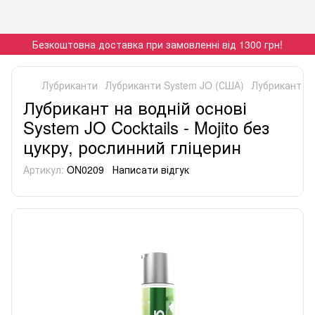
Безкоштовна доставка при замовленні від 1300 грн!
Лубриканти
Лубриканти System JO (США)
Лубрикант на 
Лубрикант на водній основі
System JO Cocktails - Mojito без
цукру, рослинний гліцерин
Артикул:
ON0209
Написати відгук